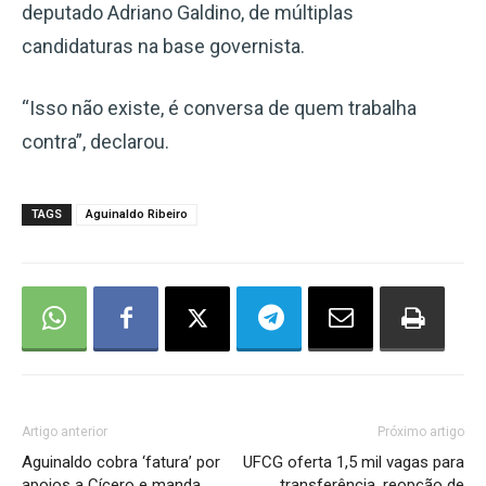
deputado Adriano Galdino, de múltiplas
candidaturas na base governista.
“Isso não existe, é conversa de quem trabalha
contra”, declarou.
TAGS
Aguinaldo Ribeiro
Artigo anterior
Próximo artigo
Aguinaldo cobra ‘fatura’ por
UFCG oferta 1,5 mil vagas para
apoios a Cícero e manda
transferência, reopção de