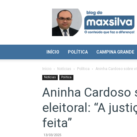
Blog
do
Max
Silva
INÍCIO
POLÍTICA
CAMPINA GRANDE
Início
Notícias
Política
Aninha Cardoso sobre vitó
Notícias
Política
Aninha Cardoso s
eleitoral: “A jus
feita”
13/03/2025