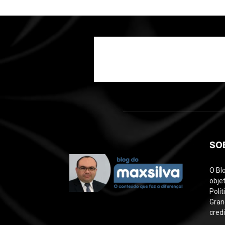
SO
O Bl
objet
Polí
Gran
credi