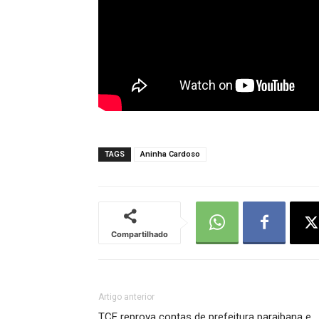
TAGS
Aninha Cardoso
Compartilhado
Artigo anterior
TCE reprova contas de prefeitura paraibana e