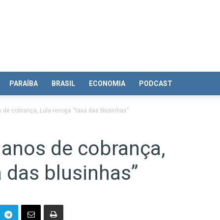
PARAÍBA
BRASIL
ECONOMIA
PODCAST
 de cobrança, Lula revoga “taxa das blusinhas”
 anos de cobrança,
a das blusinhas”