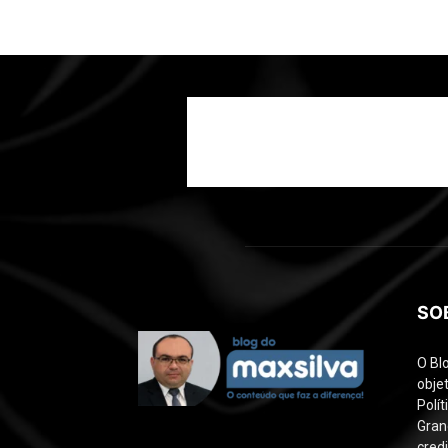
SO
O Bl
objet
Polí
Gran
credi