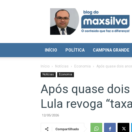
Blog
do
Max
Silva
INÍCIO
POLÍTICA
CAMPINA GRANDE
Início
Notícias
Economia
Após quase dois anos
Notícias
Economia
Após quase dois
Lula revoga “tax
12/05/2026
Compartilhado