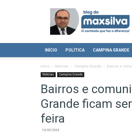
Blog
do
Max
Silva
INÍCIO
POLÍTICA
CAMPINA GRANDE
Início
Notícias
Campina Grande
Bairros e comu
Notícias
Campina Grande
Bairros e comun
Grande ficam se
feira
10/09/2024