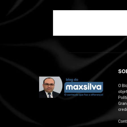
SO
O Bl
objet
Polí
Gran
credi
Cont