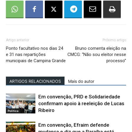
Artigo anterior
Próximo artigo
Ponto facultativo nos dias 24
Bruno comenta eleição na
e 31 nas repartições
CMCG: “Não sou eleitor nesse
municipais de Campina Grande
processo”
ARTIGOS RELACIONADOS
Mais do autor
Em convenção, PRD e Solidariedade
confirmam apoio à reeleição de Lucas
Ribeiro
Política
Em convenção, Efraim defende
mudança e diz que a Paraíba está