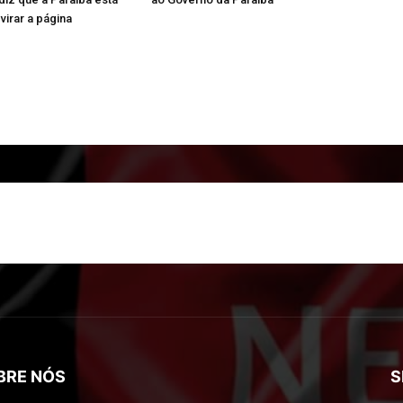
virar a página
BRE NÓS
S