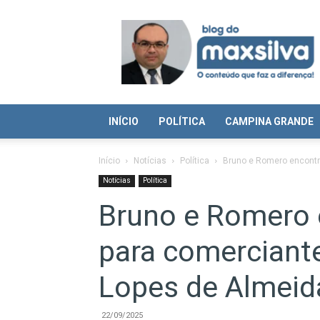
Blog
do
Max
Silva
INÍCIO
POLÍTICA
CAMPINA GRANDE
Início
Notícias
Política
Bruno e Romero encontr
Notícias
Política
Bruno e Romero 
para comerciant
Lopes de Almeid
22/09/2025