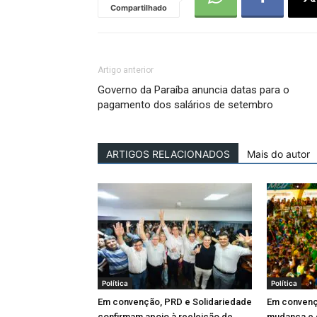
Compartilhado
Artigo anterior
Governo da Paraíba anuncia datas para o
pagamento dos salários de setembro
ARTIGOS RELACIONADOS
Mais do autor
Política
Política
Em convenção, PRD e Solidariedade
Em convenç
confirmam apoio à reeleição de
mudança e d