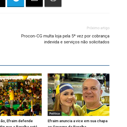
Próximo artigo
Procon-CG multa loja pela 5ª vez por cobrança
indevida e serviços não solicitados
Política
ão, Efraim defende
Efraim anuncia a vice em sua chapa
iz que a Paraíba está
ao Governo da Paraíba