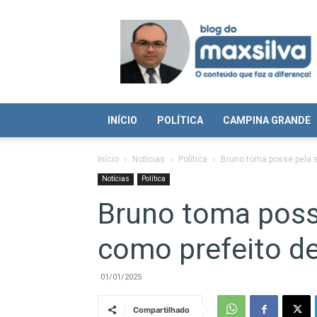
Blog
do
Max
Silva
INÍCIO
POLÍTICA
CAMPINA GRANDE
Início
Notícias
Política
Bruno toma posse pela 
Notícias
Política
Bruno toma poss
como prefeito d
01/01/2025
Compartilhado