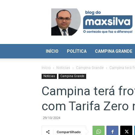
Blog
do
Max
Silva
INÍCIO
POLÍTICA
CAMPINA GRANDE
Início
Notícias
Campina Grande
Campina terá fr
Notícias
Campina Grande
Campina terá fro
com Tarifa Zero 
29/10/2024
Compartilhado