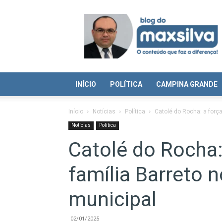
Blog
do
Max
Silva
INÍCIO
POLÍTICA
CAMPINA GRANDE
Início
Notícias
Política
Catolé do Rocha: a força
Notícias
Política
Catolé do Rocha: 
família Barreto n
municipal
02/01/2025