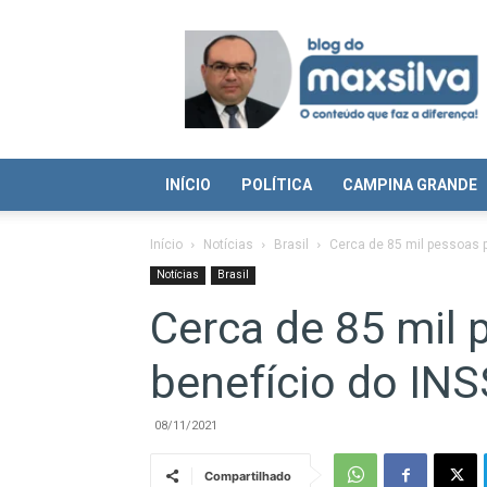
Blog
do
Max
Silva
INÍCIO
POLÍTICA
CAMPINA GRANDE
Início
Notícias
Brasil
Cerca de 85 mil pessoas 
Notícias
Brasil
Cerca de 85 mil
benefício do IN
08/11/2021
Compartilhado