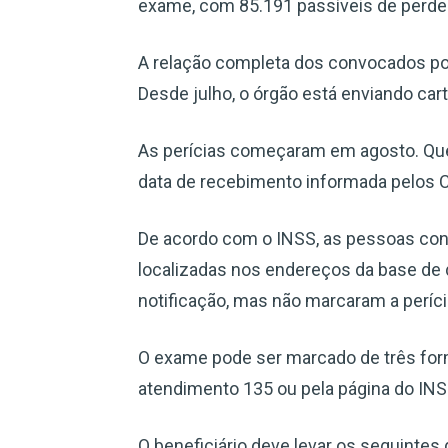
exame, com 85.191 passíveis de perder
A relação completa dos convocados pode
Desde julho, o órgão está enviando car
As perícias começaram em agosto. Quem
data de recebimento informada pelos C
De acordo com o INSS, as pessoas conv
localizadas nos endereços da base de 
notificação, mas não marcaram a períc
O exame pode ser marcado de três forma
atendimento 135 ou pela página do INSS
O beneficiário deve levar os seguintes 