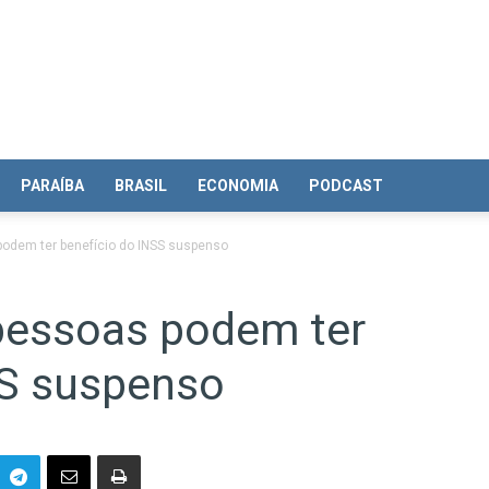
PARAÍBA
BRASIL
ECONOMIA
PODCAST
podem ter benefício do INSS suspenso
 pessoas podem ter
SS suspenso