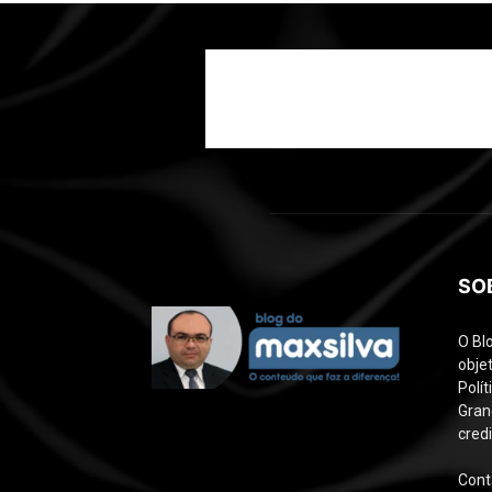
SO
O Bl
objet
Polí
Gran
credi
Cont