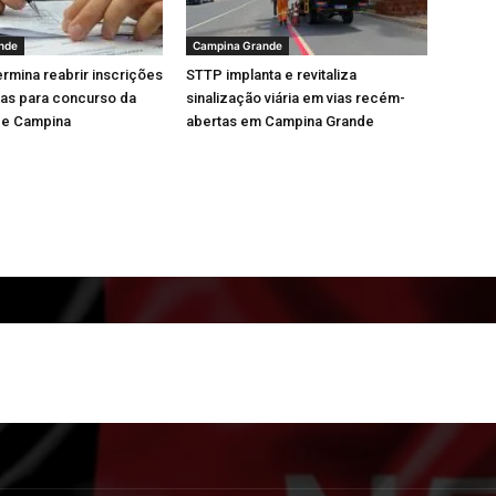
nde
Campina Grande
ermina reabrir inscrições
STTP implanta e revitaliza
vas para concurso da
sinalização viária em vias recém-
de Campina
abertas em Campina Grande