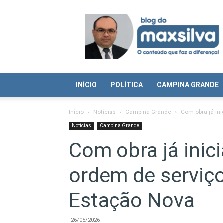
Blog
do
Max
Silva
INÍCIO
POLÍTICA
CAMPINA GRANDE
Início
Notícias
Campina Grande
Com obra já ini
Notícias
Campina Grande
Com obra já inic
ordem de serviç
Estação Nova
26/05/2026