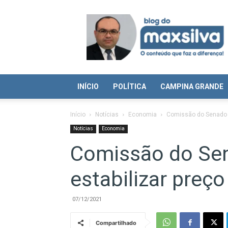
Blog
do
Max
Silva
INÍCIO
POLÍTICA
CAMPINA GRANDE
Início
Notícias
Economia
Comissão do Senado a
Notícias
Economia
Comissão do Sen
estabilizar preç
07/12/2021
Compartilhado