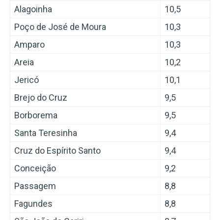
Alagoinha
10,5
Poço de José de Moura
10,3
Amparo
10,3
Areia
10,2
Jericó
10,1
Brejo do Cruz
9,5
Borborema
9,5
Santa Teresinha
9,4
Cruz do Espírito Santo
9,4
Conceição
9,2
Passagem
8,8
Fagundes
8,8