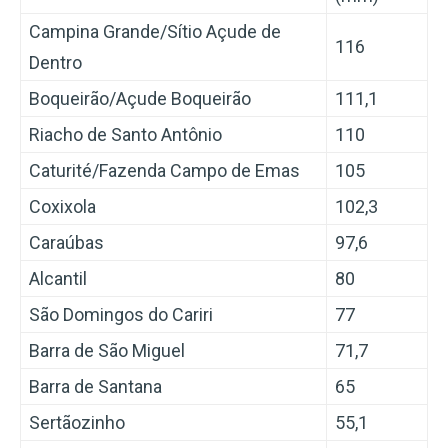
Campina Grande/Sítio Açude de
116
Dentro
Boqueirão/Açude Boqueirão
111,1
Riacho de Santo Antônio
110
Caturité/Fazenda Campo de Emas
105
Coxixola
102,3
Caraúbas
97,6
Alcantil
80
São Domingos do Cariri
77
Barra de São Miguel
71,7
Barra de Santana
65
Sertãozinho
55,1