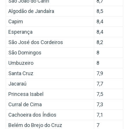
São João do Cariri
8,7
Algodão de Jandaíra
8,5
Capim
8,4
Esperança
8,4
São José dos Cordeiros
8,2
São Domingos
8
Umbuzeiro
8
Santa Cruz
7,9
Jacaraú
7,7
Princesa Isabel
7,5
Curral de Cima
7,3
Cachoeira dos Índios
7,1
Belém do Brejo do Cruz
7