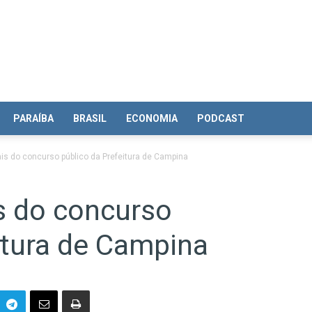
PARAÍBA
BRASIL
ECONOMIA
PODCAST
ais do concurso público da Prefeitura de Campina
is do concurso
itura de Campina