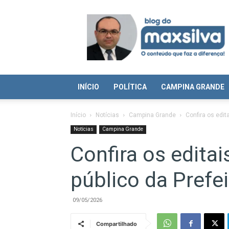
Blog
do
Max
Silva
INÍCIO
POLÍTICA
CAMPINA GRANDE
Início
Notícias
Campina Grande
Confira os edit
Notícias
Campina Grande
Confira os edita
público da Prefe
09/05/2026
Compartilhado