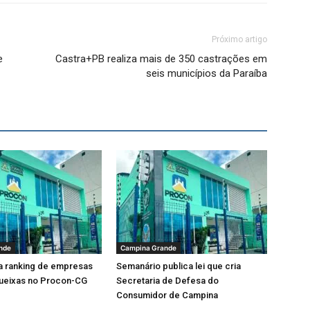
Próximo artigo
e
Castra+PB realiza mais de 350 castrações em
seis municípios da Paraíba
nde
Campina Grande
a ranking de empresas
Semanário publica lei que cria
ueixas no Procon-CG
Secretaria de Defesa do
Consumidor de Campina