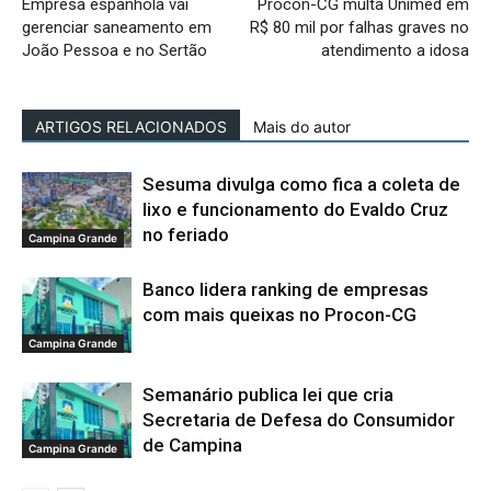
Empresa espanhola vai
Procon-CG multa Unimed em
gerenciar saneamento em
R$ 80 mil por falhas graves no
João Pessoa e no Sertão
atendimento a idosa
ARTIGOS RELACIONADOS
Mais do autor
Sesuma divulga como fica a coleta de
lixo e funcionamento do Evaldo Cruz
no feriado
Campina Grande
Banco lidera ranking de empresas
com mais queixas no Procon-CG
Campina Grande
Semanário publica lei que cria
Secretaria de Defesa do Consumidor
de Campina
Campina Grande