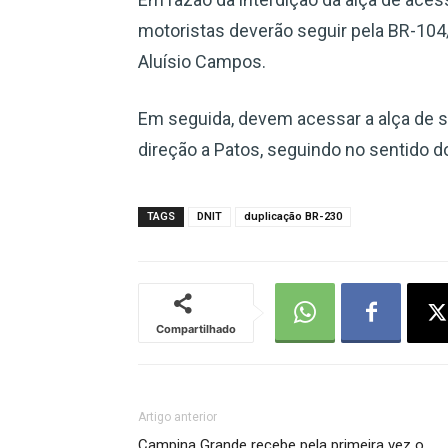
motoristas deverão seguir pela BR-104
Aluísio Campos.
Em seguida, devem acessar a alça de su
direção a Patos, seguindo no sentido d
TAGS
DNIT
duplicação BR-230
Compartilhado
Artigo anterior
Campina Grande recebe pela primeira vez o