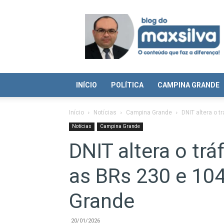
Blog
do
Max
Silva
INÍCIO
POLÍTICA
CAMPINA GRANDE
Início
Notícias
Campina Grande
DNIT altera o t
Notícias
Campina Grande
DNIT altera o trá
as BRs 230 e 10
Grande
20/01/2026