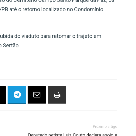
/PB até o retorno localizado no Condomínio
bida do viaduto para retomar o trajeto em
o Sertão.
Próximo artigo
Deputado petista Luiz Couto declara apoio a