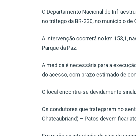
O Departamento Nacional de Infraestrut
no tráfego da BR-230, no município de C
A intervenção ocorrerá no km 153,1, n
Parque da Paz.
A medida é necessária para a execuçã
do acesso, com prazo estimado de conc
O local encontra-se devidamente sinaliz
Os condutores que trafegarem no sent
Chateaubriand) – Patos devem ficar at
Em razão da interdição da alça de ace