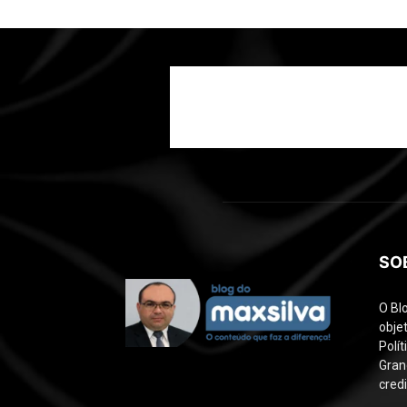
SO
O Bl
objet
Polí
Gran
credi