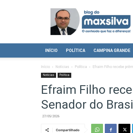
Blog
do
Max
Silva
INÍCIO
POLÍTICA
CAMPINA GRANDE
Início
Notícias
Política
Efraim Filho recebe prêm
Notícias
Política
Efraim Filho rec
Senador do Brasi
27/05/2026
Compartilhado