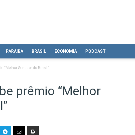
PARAÍBA
BRASIL
ECONOMIA
PODCAST
io “Melhor Senador do Brasil”
ebe prêmio “Melhor
l”