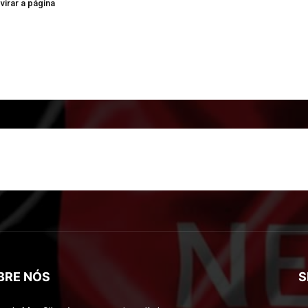
virar a página
BRE NÓS
S