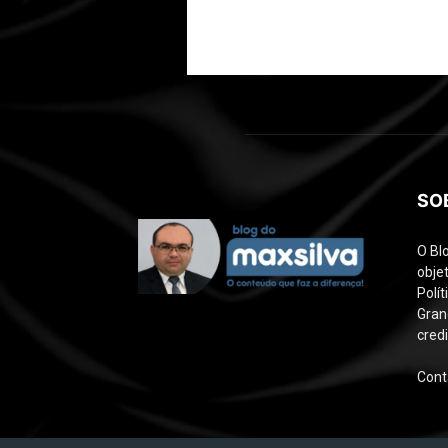
SO
O Bl
objet
Polí
Gran
credi
Cont