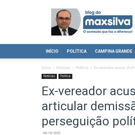
Blog
do
Max
Silva
INÍCIO
POLÍTICA
CAMPINA GRANDE
Início
Notícias
Política
Ex-vereador acusa Jhony
Notícias
Política
Ex-vereador acu
articular demiss
perseguição polí
04/10/2025