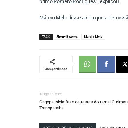
primo Romero Rodrigues”, explicou.
Márcio Melo disse ainda que a demiss
TAGS
Jhony Bezerra
Marcio Melo
Compartilhado
Artigo anterior
Cagepa inicia fase de testes do ramal Curimat
Transparaíba
ARTIGOS RELACIONADOS
Mais do autor