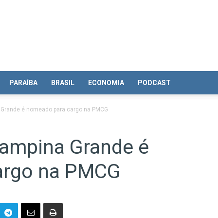
PARAÍBA
BRASIL
ECONOMIA
PODCAST
 Grande é nomeado para cargo na PMCG
Campina Grande é
argo na PMCG