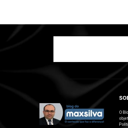
SO
O Bl
objet
Polí