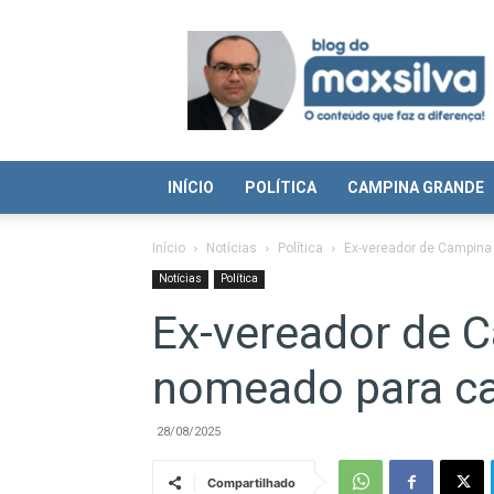
Blog
do
Max
Silva
INÍCIO
POLÍTICA
CAMPINA GRANDE
Início
Notícias
Política
Ex-vereador de Campina
Notícias
Política
Ex-vereador de 
nomeado para c
28/08/2025
Compartilhado