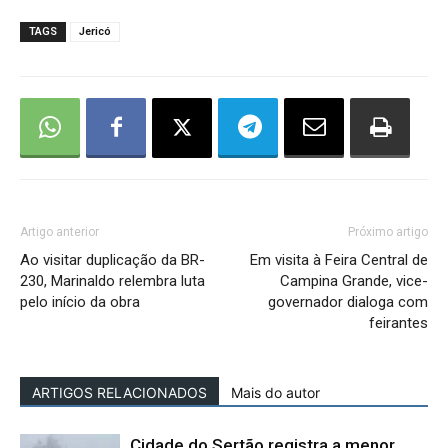
TAGS
Jericó
Artigo anterior
Próximo artigo
Ao visitar duplicação da BR-
Em visita à Feira Central de
230, Marinaldo relembra luta
Campina Grande, vice-
pelo início da obra
governador dialoga com
feirantes
ARTIGOS RELACIONADOS
Mais do autor
Cidade do Sertão registra a menor