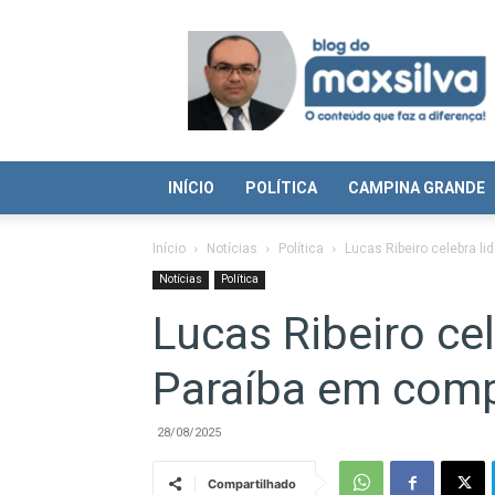
Blog
do
Max
Silva
INÍCIO
POLÍTICA
CAMPINA GRANDE
Início
Notícias
Política
Lucas Ribeiro celebra l
Notícias
Política
Lucas Ribeiro ce
Paraíba em comp
28/08/2025
Compartilhado