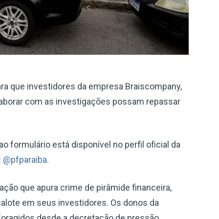
para que investidores da empresa Braiscompany,
laborar com as investigações possam repassar
o formulário está disponível no perfil oficial da
:
@pfparaiba
.
ação que apura crime de pirâmide financeira,
alote em seus investidores. Os donos da
 foragidos desde a decretação de pressão