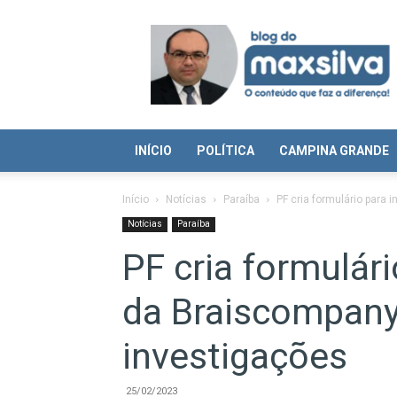
Blog
do
Max
Silva
INÍCIO
POLÍTICA
CAMPINA GRANDE
Início
Notícias
Paraíba
PF cria formulário para
Notícias
Paraíba
PF cria formulári
da Braiscompan
investigações
25/02/2023