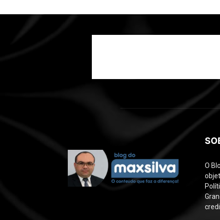
SO
O Bl
objet
Polí
Gran
credi