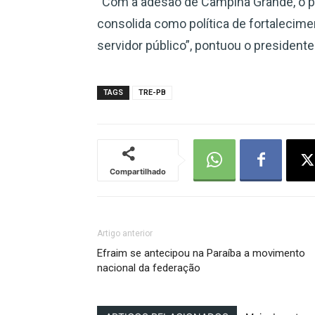
“Com a adesão de Campina Grande, o pr
consolida como política de fortalecimen
servidor público”, pontuou o president
TAGS
TRE-PB
Compartilhado
Artigo anterior
Efraim se antecipou na Paraíba a movimento
nacional da federação