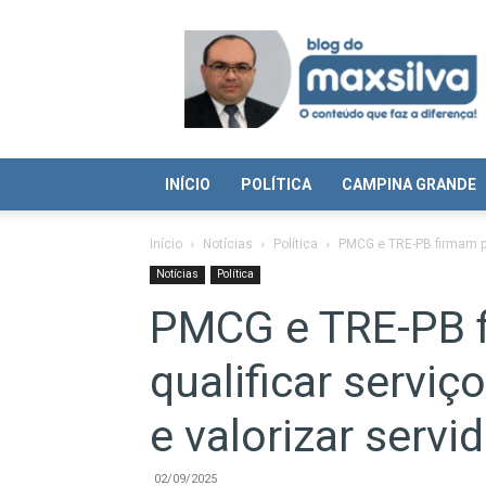
Blog
do
Max
Silva
INÍCIO
POLÍTICA
CAMPINA GRANDE
Início
Notícias
Política
PMCG e TRE-PB firmam par
Notícias
Política
PMCG e TRE-PB f
qualificar serviç
e valorizar servi
02/09/2025