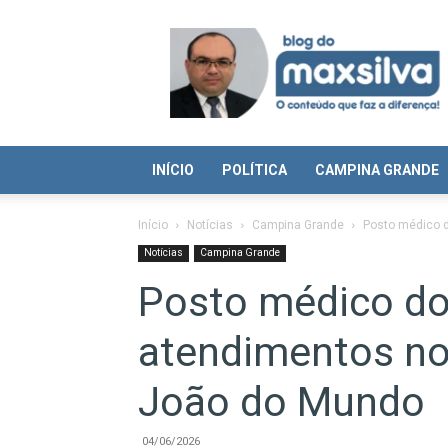
Blog
do
Max
Silva
INÍCIO
POLÍTICA
CAMPINA GRANDE
Início
Notícias
Campina Grande
Posto médico d
Notícias
Campina Grande
Posto médico do 
atendimentos no
João do Mundo
04/06/2026