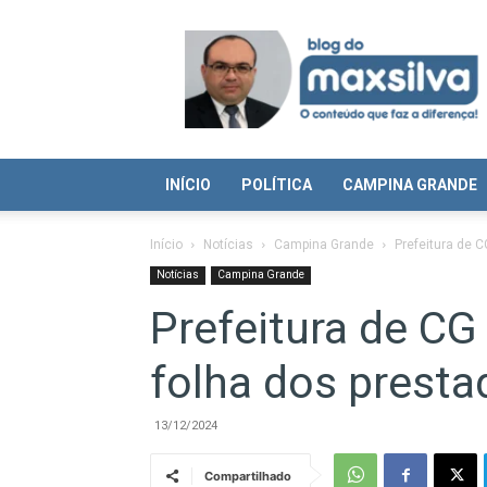
Blog
do
Max
Silva
INÍCIO
POLÍTICA
CAMPINA GRANDE
Início
Notícias
Campina Grande
Prefeitura de 
Notícias
Campina Grande
Prefeitura de CG
folha dos prest
13/12/2024
Compartilhado