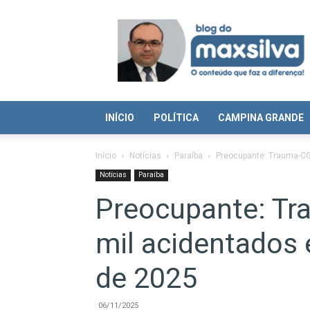
Blog
do
Max
Silva
INÍCIO
POLÍTICA
CAMPINA GRANDE
Início
Notícias
Paraíba
Preocupante: Trauma-CG
Notícias
Paraíba
Preocupante: Tr
mil acidentados
de 2025
06/11/2025