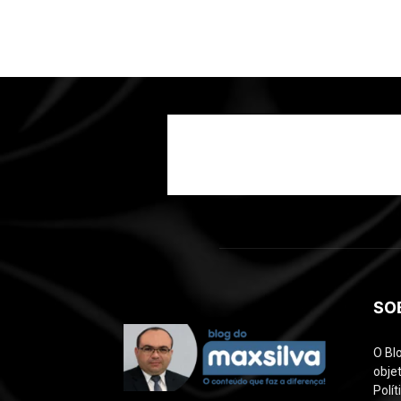
SO
O Bl
objet
Polí