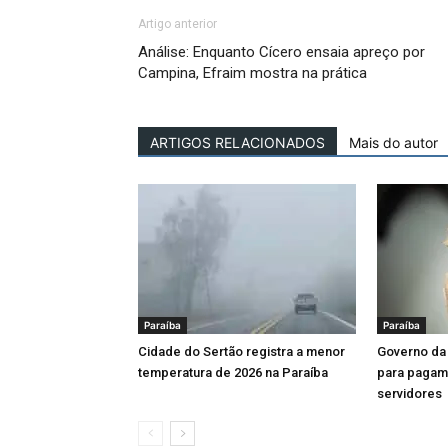
Artigo anterior
Análise: Enquanto Cícero ensaia apreço por
Campina, Efraim mostra na prática
ARTIGOS RELACIONADOS
Mais do autor
Paraíba
Paraíba
Cidade do Sertão registra a menor
Governo da 
temperatura de 2026 na Paraíba
para pagame
servidores