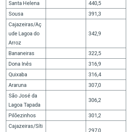
Santa Helena
440,5
Sousa
391,3
Cajazeiras/Aç
ude Lagoa do
342,9
Arroz
Bananeiras
322,5
Dona Inês
316,9
Quixaba
316,4
Araruna
307,0
São José da
306,2
Lagoa Tapada
Pilõezinhos
301,2
Cajazeiras/Síti
297,0