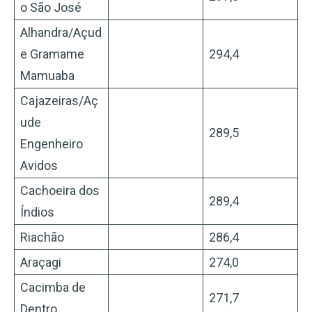
o São José
Alhandra/Açud
e Gramame
294,4
Mamuaba
Cajazeiras/Aç
ude
289,5
Engenheiro
Avidos
Cachoeira dos
289,4
Índios
Riachão
286,4
Araçagi
274,0
Cacimba de
271,7
Dentro