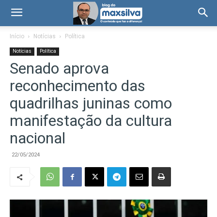
Início
Notícias
Política
Notícias
Política
Senado aprova
reconhecimento das
quadrilhas juninas como
manifestação da cultura
nacional
22/05/2024