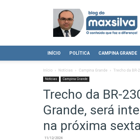
Blog
do
Max
Silva
INÍCIO
POLÍTICA
CAMPINA GRANDE
Início
Notícias
Campina Grande
Trecho da BR-2
Notícias
Campina Grande
Trecho da BR-23
Grande, será int
na próxima sext
11/12/2024