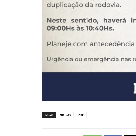
TAGS
BR-230
PRF