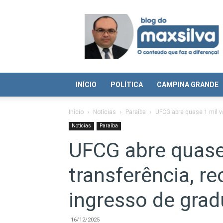
Blog
do
Max
Silva
INÍCIO
POLÍTICA
CAMPINA GRANDE
Início
Notícias
Paraíba
UFCG abre quase 1 mil va
Notícias
Paraíba
UFCG abre quase
transferência, r
ingresso de gra
16/12/2025