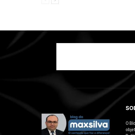
SO
O Bl
objet