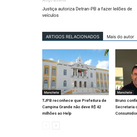
Artigo anterior
Justiça autoriza Detran-PB a fazer leilões de
veículos
ARTIGOS RELACIONADOS
Mais do autor
Manchete
Manchete
TJPB reconhece que Prefeitura de
Bruno confi
Campina Grande não deve R$ 42
Secretaria 
milhões ao Help
Consumido