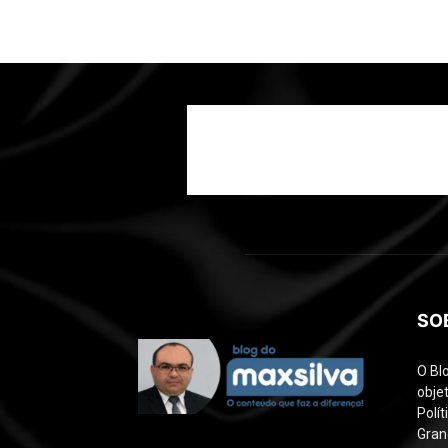
SO
O Bl
objet
Polí
Gran