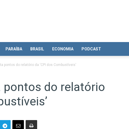
PARAÍBA
BRASIL
ECONOMIA
PODCAST
a pontos do relatório da ‘CPI dos Combustíveis’
 pontos do relatório
ustíveis’