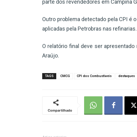
parte dos revendedores em Campina G
Outro problema detectado pela CPI é 
aplicadas pela Petrobras nas refinarias.
O relatório final deve ser apresentad
Araújo.
TAGS
CMCG
CPI dos Combustíveis
destaques
Compartilhado