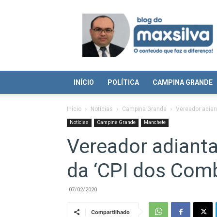
Blog
do
Max
Silva
INÍCIO
POLÍTICA
CAMPINA GRANDE
Início
Notícias
Campina Grande
Vereador adiant
Notícias
Campina Grande
Manchete
Vereador adianta
da ‘CPI dos Comb
07/02/2020
Compartilhado