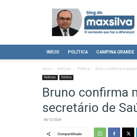
Blog
do
Max
Silva
INÍCIO
POLÍTICA
CAMPINA GRANDE
Início
Notícias
Política
Bruno confirma manuten
Notícias
Política
Bruno confirma
secretário de Sa
30/12/2024
Compartilhado