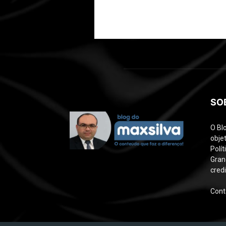
SO
O Bl
objet
Polí
Gran
credi
Cont