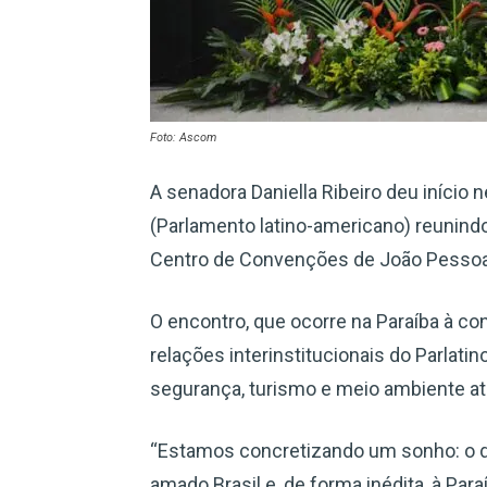
Foto: Ascom
A senadora Daniella Ribeiro deu início 
(Parlamento latino-americano) reunind
Centro de Convenções de João Pessoa
O encontro, que ocorre na Paraíba à co
relações interinstitucionais do Parlatin
segurança, turismo e meio ambiente até 
“Estamos concretizando um sonho: o d
amado Brasil e, de forma inédita, à Pa