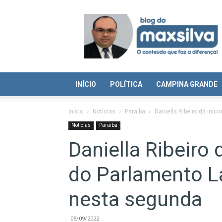
Blog
do
Max
Silva
INÍCIO
POLÍTICA
CAMPINA GRANDE
Início
Notícias
Paraíba
Daniella Ribeiro dá iní
Notícias
Paraíba
Daniella Ribeiro 
do Parlamento L
nesta segunda
05/09/2022