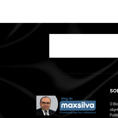
SO
O Bl
objet
Polí