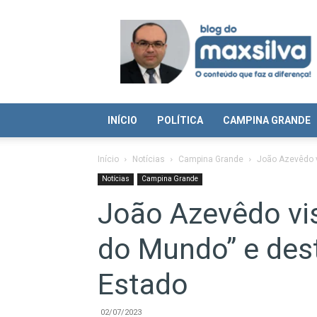
Blog
do
Max
Silva
INÍCIO
POLÍTICA
CAMPINA GRANDE
Início
Notícias
Campina Grande
João Azevêdo v
Notícias
Campina Grande
João Azevêdo vi
do Mundo” e des
Estado
02/07/2023