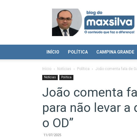
Blog
do
Max
Silva
INÍCIO
POLÍTICA
CAMPINA GRANDE
Início
Notícias
Política
João comenta fala de Gald
Notícias
Política
João comenta fal
para não levar a 
o OD”
11/07/2025