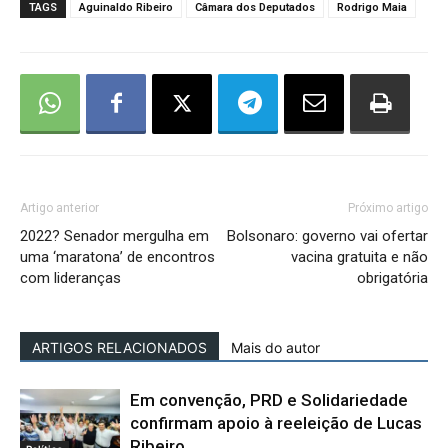
TAGS
Aguinaldo Ribeiro
Câmara dos Deputados
Rodrigo Maia
Artigo anterior
Próximo artigo
2022? Senador mergulha em
Bolsonaro: governo vai ofertar
uma ‘maratona’ de encontros
vacina gratuita e não
com lideranças
obrigatória
ARTIGOS RELACIONADOS
Mais do autor
Em convenção, PRD e Solidariedade
confirmam apoio à reeleição de Lucas
Ribeiro