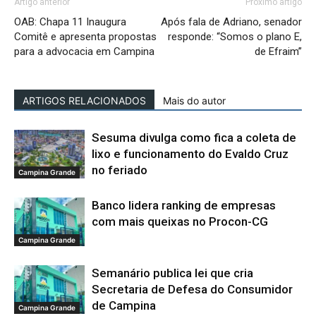
Artigo anterior
Próximo artigo
OAB: Chapa 11 Inaugura
Após fala de Adriano, senador
Comitê e apresenta propostas
responde: “Somos o plano E,
para a advocacia em Campina
de Efraim”
ARTIGOS RELACIONADOS
Mais do autor
Sesuma divulga como fica a coleta de
lixo e funcionamento do Evaldo Cruz
no feriado
Campina Grande
Banco lidera ranking de empresas
com mais queixas no Procon-CG
Campina Grande
Semanário publica lei que cria
Secretaria de Defesa do Consumidor
de Campina
Campina Grande