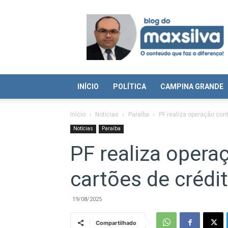
Blog
do
Max
Silva
INÍCIO
POLÍTICA
CAMPINA GRANDE
Início
Notícias
Paraíba
PF realiza operação con
Notícias
Paraíba
PF realiza opera
cartões de crédi
19/08/2025
Compartilhado