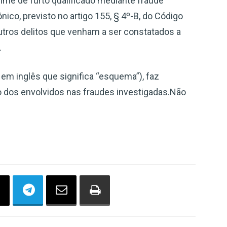
ime de furto qualificado mediante fraude
nico, previsto no artigo 155, § 4º-B, do Código
utros delitos que venham a ser constatados a
.
m inglês que significa “esquema”), faz
o dos envolvidos nas fraudes investigadas.Não