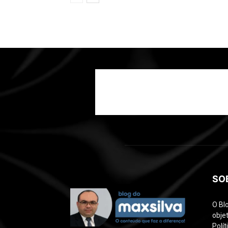
SO
O Bl
objet
Polí