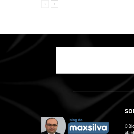
SO
O Bl
objet