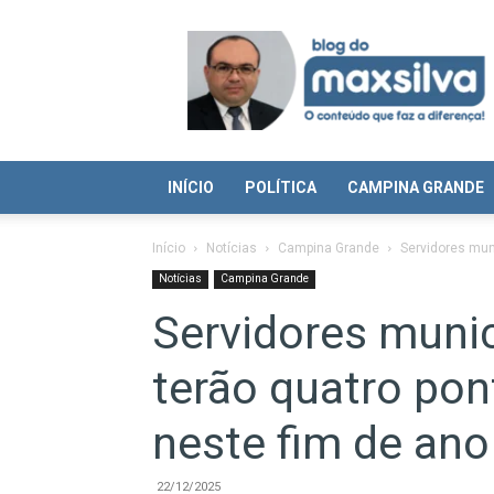
Blog
do
Max
Silva
INÍCIO
POLÍTICA
CAMPINA GRANDE
Início
Notícias
Campina Grande
Servidores mun
Notícias
Campina Grande
Servidores muni
terão quatro pon
neste fim de ano
22/12/2025