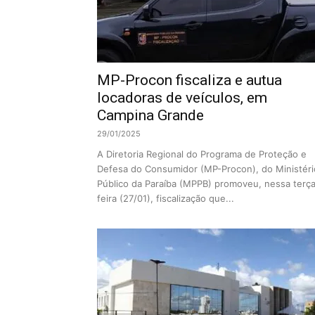
MP-Procon fiscaliza e autua
locadoras de veículos, em
Campina Grande
29/01/2025
A Diretoria Regional do Programa de Proteção e
Defesa do Consumidor (MP-Procon), do Ministéri
Público da Paraíba (MPPB) promoveu, nessa terç
feira (27/01), fiscalização que...