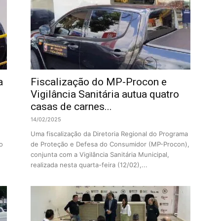
a
Fiscalização do MP-Procon e
Vigilância Sanitária autua quatro
casas de carnes...
14/02/2025
Uma fiscalização da Diretoria Regional do Programa
o
de Proteção e Defesa do Consumidor (MP-Procon),
conjunta com a Vigilância Sanitária Municipal,
realizada nesta quarta-feira (12/02),...