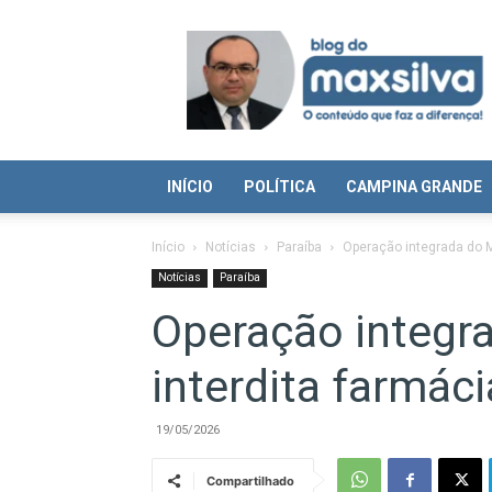
Blog
do
Max
Silva
INÍCIO
POLÍTICA
CAMPINA GRANDE
Início
Notícias
Paraíba
Operação integrada do 
Notícias
Paraíba
Operação integr
interdita farmá
19/05/2026
Compartilhado