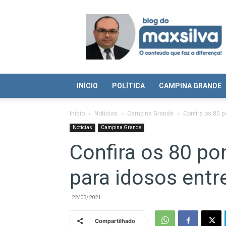
Blog
do
Max
Silva
INÍCIO
POLÍTICA
CAMPINA GRANDE
Início
Notícias
Campina Grande
Confira os 80 p
Notícias
Campina Grande
Confira os 80 po
para idosos entr
22/03/2021
Compartilhado