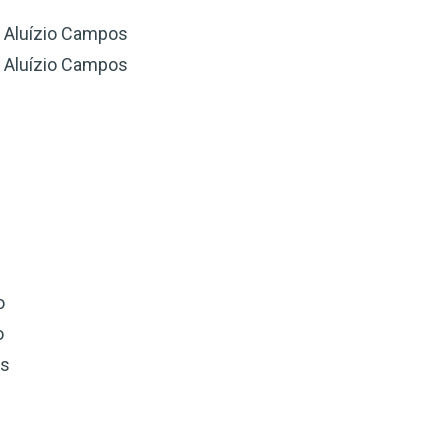
o Aluízio Campos
 Aluízio Campos
o
o
ãs