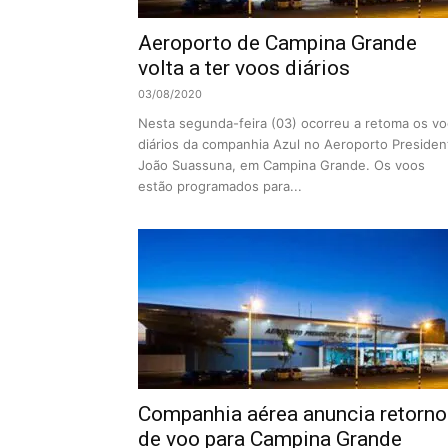
Aeroporto de Campina Grande
volta a ter voos diários
03/08/2020
Nesta segunda-feira (03) ocorreu a retoma os v
diários da companhia Azul no Aeroporto Presiden
João Suassuna, em Campina Grande. Os voos
estão programados para...
Companhia aérea anuncia retorno
de voo para Campina Grande