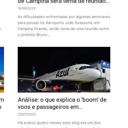
de Campina será tema de reunião...
16/09/2023
As dificuldades enfrentadas por algumas aeronaves
para pousar no Aeroporto João Suassuna, em
o
Campina Grande, serão tema de uma reunião entre
o prefeito Bruno...
om
Análise: o que explica o ‘boom’ de
o
voos e passageiros em...
23/07/2023
Há exatos quatro meses este blog era um dos