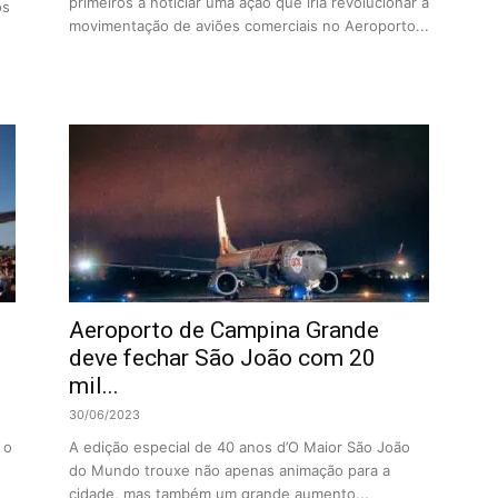
primeiros a noticiar uma ação que iria revolucionar a
os
movimentação de aviões comerciais no Aeroporto...
o
Aeroporto de Campina Grande
deve fechar São João com 20
mil...
30/06/2023
 o
A edição especial de 40 anos d’O Maior São João
do Mundo trouxe não apenas animação para a
cidade, mas também um grande aumento...