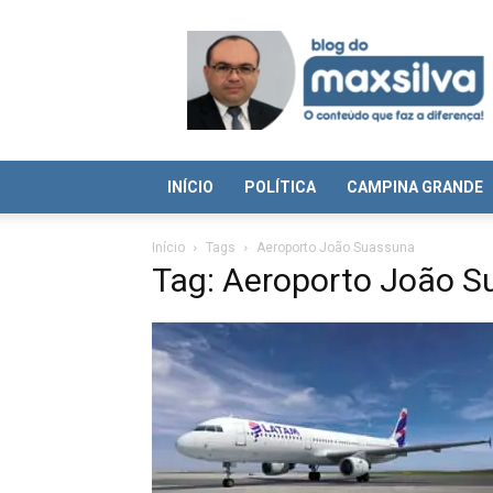
Blog
do
Max
Silva
INÍCIO
POLÍTICA
CAMPINA GRANDE
Início
Tags
Aeroporto João Suassuna
Tag: Aeroporto João 